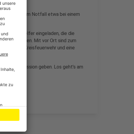
d wird in einem Notfall etwa bei einem
m zu helfen.
alle Ersthelfer eingeladen, die die
ber nachdenken. Mit vor Ort sind zum
sdienst, die Kreisfeuerwehr und eine
Podiumsdiskussion geben. Los geht’s am