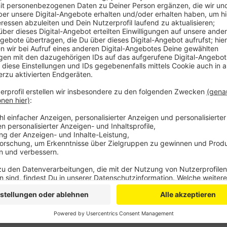
Bei der Corehelper-App kann man sich registrieren un
Herzinfarkt als Ersthelfer zum Geschehen gerufen, u
Zum Tag der Lebensretterinnen und Lebensretter sind 
Corehelper-App nutzen. Aber auch die, die noch darü
Beispiel das Deutsche Rote Kreuz, der Malteser Hilf
Erste-Hilfe-Schule.
Neben Ausstellungen der Vereine wird es auch eine 
Samstag um 10 Uhr im Kreishaus.
Anzeige