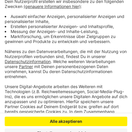
Mit dem Wetter zu kämpfen hatte am Samstag vor
allem die RVK – in Blankenheim, Hellenthal, Kall,
Mechernich, Bad Münstereifel, Schleiden und Zülpich
ist es zu erheblichen Störungen und Ausfällen im
Busverkehr gekommen, heißt es.
Anzeige
Anzeige
Anzeige