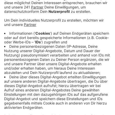
Personen leicht verletzt.
Veröffentlicht:
Montag, 12.01.2026 06:45
Anzeige
Bei Schleiden-Dreiborn ist etwa ein 29-Jähriger aus
Schleiden wegen der Glätte in den Gegenverkehr
geraten und dort mit einem anderen Auto frontal
zusammengestoßen. Beide Fahrer wurden leicht
verletzt.
Bei Blankenheim-Reetz ist ein Mann aus Polen wegen
der Glätte von der Straße abgekommen und gegen
einen Baum geprallt. Er und seine beiden
Beifahrerinnen wurden leicht verletzt und konnten
nach einer Untersuchung noch am Unfallort wieder
entlassen werden.