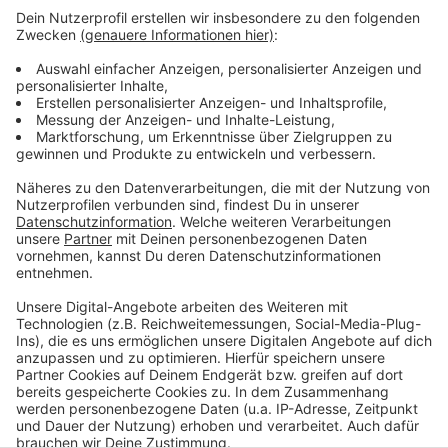
es einen Stromausfall gegeben. Wie der Kreis
Euskirchen mitteilt, konnte der Energieversorger den
Strom nach 35 Minuten wiederherstellen.
Auch bei der Bahn gab's Probleme. Gegen halb Elf hat
sie die Strecke zwischen Euskirchen und Kall gesperrt,
weil ein Baum auf die Gleise gestürzt ist. Erst heute
Morgen um 5 Uhr sagte sie, die Strecke sei wieder frei.
Anzeige
Anzeige
Anzeige