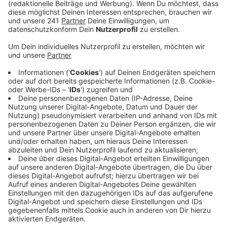
Anzeige
Sturmböen von bis zu 93 km/h - gemessen in
Nörvenich – hat es in unserer Region gegeben. Die
Kreispolizei Euskirchen spricht von 15 sturmbedingten
Einsätzen seit Donnerstagabend. Meist waren es
Bäume, die umgeknickt und auf Straßen gefallen sind.
Die Freiwillige Feuerwehr Mechernich hat am Abend
zum Beispiel gemeldet, dass sie umgestürzte Bäume
beseitigen musste und mehrere Verkehrsschilder von
Straßen aufgesammelt hat. In Weilerswist auf der
Phantasialandstraße sei ein Auto gegen einen
umgestürzten Baum gefahren, meldet die Polizei. Der
Fahrer sei unverletzt geblieben.
In Euskirchen-Kuchenheim hat eine Sturmböe ein
Trampolin durch die Luft gewirbelt und mehrere Autos
beschädigt. Im Höhengebiet von Bad Münstereifel hat