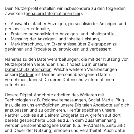
kleine Starenschwärme im Kreis Euskirchen
beobachtet wurden. Wie im vergangenen Jahr blieben
die Wintergäste aus dem hohen Norden wegen der
immer milderen Temperaturen aus. Die Gesamtzahl
von 34,5 Vögeln pro Garten stellt den zweitniedrigsten
Wert seit Beginn der Aktion dar. Die nächste
Vogelzählung findet mit der „Stunde der Gartenvögel“
Mitte Mai statt.
Anzeige
Anzeige