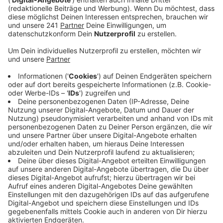
viele wie vor einem Jahr. Auch bundesweit ist die
Beteiligung stark gestiegen.
Veröffentlicht:
Freitag, 05.02.2021 12:42
Anzeige
An der Spitze lagen im Kreis Euskirchen auch in diesem
Jahr der Spatz, die Kohlmeise und der Star. Voriges
Jahr lag noch die Blaumeise auf Rang 3. Auffällig ist,
dass die Meisenarten – wie schon im vergangenen
Jahr – weniger dabei waren. Teilweise gab es einen
Rückgang von 50 Prozent. Dafür wurde der Star
besonders oft gezählt. Außergewöhnlich waren laut
Nabu, dass schon in der ersten Januarwoche viele