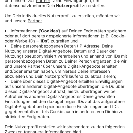
Es geht darum, eine Stunde lang Vögel zu zählen.
Das geht auf einer Parkbank, im Garten oder auch
auf dem Balkon, sagen die Naturschützer.
Im vergangenen Winter haben über 26.000
Menschen bei der Aktion mitgemacht, sagt der
Nabu. Eine Zählhilfe und Bilder der häufigsten
Vogelarten stellt der Nabu im Internet bereit.
Letztes Mal haben die Menschen am meisten
Spatzen, die Kohlmeise und die Blaumeise gezählt.
Alle Infos zur Aktion gibt es
hier
Veröffentlicht:
Donnerstag, 09.01.2020 18:10