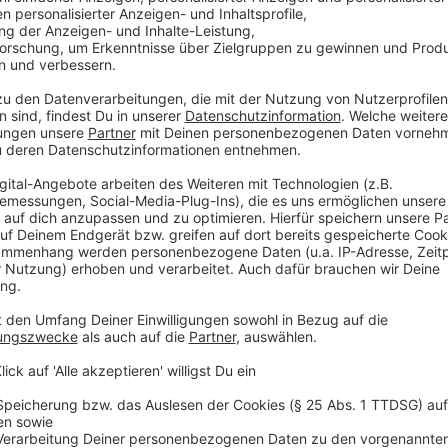
Anzeige
Bund und Länder hatten im vergangenen September 
Ganztagsbetreuung in der Grundschule beschlossen, 
Schuljahr 2026/2027 greift die Regelung bei Kindern 
Klassen. Die Ausgangslagen in den Bundesländern un
bereits heute im Schnitt 83 Prozent der Grundschu
3,5 Prozent, die ein Übermittagsangebot bis 14:30 
nur 47 Prozent im Ganztag und 18 Prozent im Übermi
Personalausstattung im Osten hinterher: In Horten e
rechnerisch mehr als doppelt so viele Kinder betreue
Westen.
Ein gutes Zeugnis stellt die Studie nur Berlin, Hambu
Ende des Jahrzehnts laut der Prognose genügend Pe
Grundschulkind einen Ganztagsplatz anzubieten - un
Betreuungsschlüssel. Auch alle weiteren ostdeutsc
Kind ein Ganztagsangebot machen. Allerdings plädiert