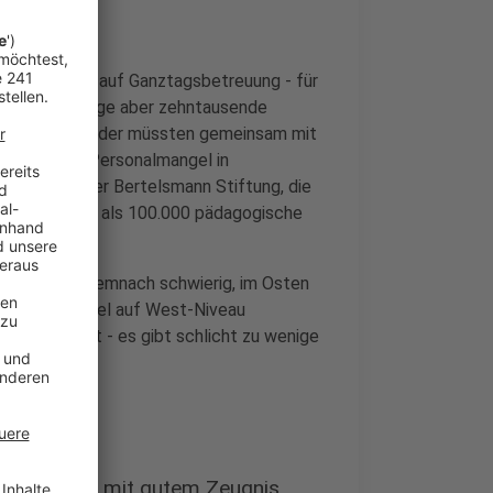
inen Anspruch auf Ganztagsbetreuung - für
 Studie zufolge aber zehntausende
 Die Bundesländer müssten gemeinsam mit
 steigenden Personalmangel in
Stein von der Bertelsmann Stiftung, die
 könnten mehr als 100.000 pädagogische
sanspruchs demnach schwierig, im Osten
rsonalschlüssel auf West-Niveau
ufolge nicht - es gibt schlicht zu wenige
undesländer mit gutem Zeugnis