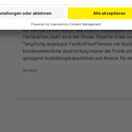
Sollte jedem einzelnen Kind in der Grundschule ein
bräuchte es bis 2030 aber mehr als eine Million zusä
Selbst wenn nur die heutige Quote Ostdeutschlands 
ganztags betreut werden - angepeilt würde, fehlten
ein Teil der Kinder weiter das Übermittagsangebot n
Fachkräften, heißt es in der Studie. Expertin Stein 
"langfristig angelegte Fachkräfteoffensive von Bund
bundeseinheitliche Ausstattung müsse die Politik j
genügend Ausbildungskapazitäten und Anreize für den
Anzeige