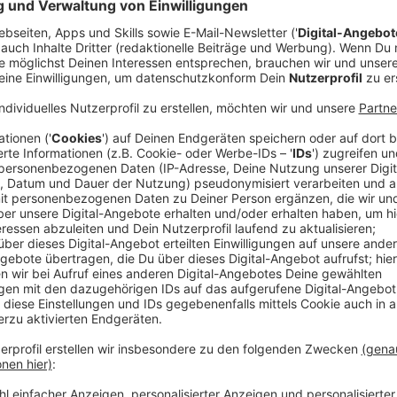
Anzeige
(dpa) - Jedes einzelne Grundschulkind hat künftig e
die Umsetzung bis Ende des Jahrzehnts fehlen einer
Erzieherinnen und Sozialpädagogen in Deutschland.
allen Verantwortlichen schon jetzt handeln, um dem
Grundschulen und Horten vorzubeugen, sagte Anette 
die Studie am Dienstag veröffentlichte. Insgesamt
Fachkräfte fehlen.
Vor allem im Westen wird die Umsetzung des Recht
sollte dagegen der vergleichsweise schlechtere Pe
verbessert werden. Am Geld scheitert es der Studie z
Menschen, die den Beruf ergreifen wollen.
Anzeige
Starke Ost-West-Unterschiede - nur drei B