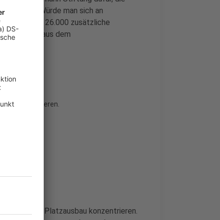
verbessern. Würde man sich an
e dafür rund 26.000 zusätzliche
undesmitteln aus dem
h nicht realisieren.
rantreiben
gen auf den Platzausbau konzentrieren.