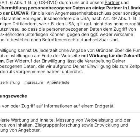
personelle Situation an Grundschulen und Horten zu 
Westdeutschland orientieren, wären laut der Prognos
Fachkräfte nötig. Die könnten laut der Studie mit B
Ganztagsförderungsgesetz finanziert werden.
Anzeige
Ganztagsunterricht für alle Kinder lässt sich in NRW noc
Anzeige
West-Bundesländer müssen Platzausbau vo
Anzeige
Die westdeutschen Bundesländer müssten sich dage