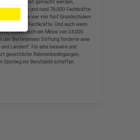
 Ganztagsangebot gemacht werden,
tzliche Plätze und rund 76.000 Fachkräfte.
- wo mehr als vier von fünf Grundschülern
 noch 55 000 Fachkräfte. Und auch wenn
utze, bliebe noch ein Minus von 34.000
von der Bertelsmann Stiftung forderte eine
 und Ländern". Für eine bessere und
etzt gesetzliche Rahmenbedingungen,
 Einstieg ins Berufsbild schaffen.