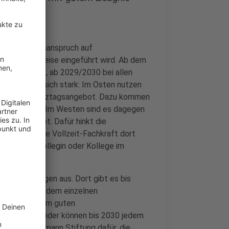
einen Rechtsanspruch auf
der schrittweise eingeführt wird. Ab dem
der 1. Klasse, ab 2029/2030 bei allen
terscheiden sich stark: Im Osten nutzen
lkinder ein Ganztagsangebot. Dazu kommen
Uhr besuchen. Im Westen sind es dagegen
ttagsangebot. Dafür hinkt die
twa muss eine Vollzeit-Fachkraft dort
n wie eine Kollegin oder Kollege im
rg und Thüringen aus. Dort gibt es bis
rsonal, um jedem einzelnen
d das bei einem guten
hen Bundesländer können bis 2030 jedem
 die Bertelsmann Stiftung dafür, die