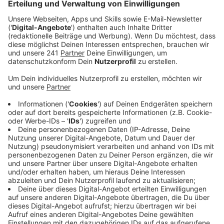
Der Kreis Euskirchen liege demnach auf Platz drei der
Kreise mit dem größten Flächenpotenzial für
Windenergie in NRW. Auch im Kreis Düren sieht die
Untersuchung viele Möglichkeiten noch Windräder zu
bauen.
Die Studie ist unter anderem davon ausgegangen, dass
Windräder mindestens 700 Meter von der nächsten
Siedlung entfernt stehen dürfen. Bisher gilt in NRW
noch eine Abstandspflicht von 1000 Metern. Die will
die Schwarz-Grüne-Landesregierung aber abschaffen.
Im Koalitionsvertrag ist die Rede von mindestens
1.000 weiteren Windrädern im Land.
Anzeige