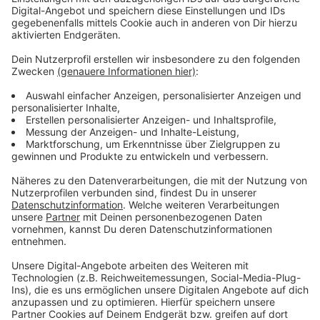
123 Windräder stehen derzeit
Anzeige
Aktuell laufen bei uns im Kreis Euskirchen 123
Windkraftanlagen. Platz für weitere gibt es bei uns im
Kreis offenbar einigen. Insgesamt sind es laut der
Lanuv-Studie über 8.600 Hektar.
Allerdings betonen die Autoren, dass es sich dabei um
keine lokale Analyse handelt, die eine Einzelfallprüfung
ersetzt. Auf Radio Euskirchen Anfrage teilte ein
Sprecher der Kreisverwaltung deshalb mit, dass in
Zukunft eine große Bedeutung der Regionalplanung
zukommt.
In Zukunft sollen die Bezirksregierung genauere
Windenergiebereiche festlegen. Ein neues
Bundesgesetz schreibt vor, dass bis 2032 mindestens