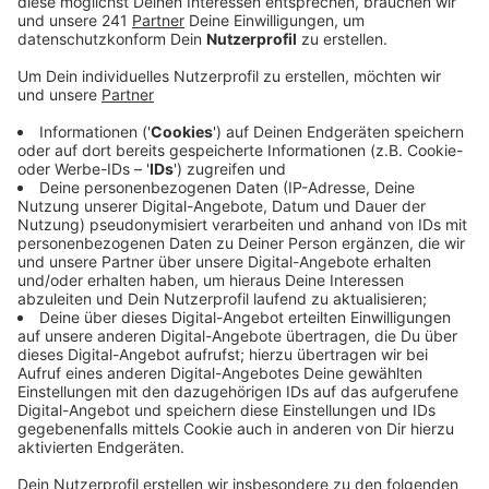
Anzeige
Gleichzeitig sehen vor allem junge Frauen in
geschlechtergerechter Sprache ein wichtiges Signal
auf dem Weg zu mehr Gleichberechtigung und einem
moderneren Geschlechterverständnis. 44 Prozent aller
Befragten erachten die Diskussion als wichtig und
gerechtfertigt. Zu Dissonanzen komme es eher, wenn
das Gendern zu aggressiv und zu strikt durchgesetzt
werde, ergab eine am Donnerstag veröffentlichte
Untersuchung des Kölner Rheingold-Instituts.
Anzeige
Für die Studie wurden in Kooperation mit der Agentur
Castenow 2000 Jugendliche und junge Erwachsene im