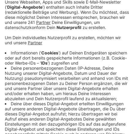
Anzeige
Seit etwa 3 Uhr in der Nacht sei der Strom wieder da,
sagte uns eine e-regio-Sprecherin am
Mittwochmorgen. Die Techniker hätten demnach in
der Nacht den kaputten Trafo überbrücken können.
Das zerstörte Gerät müsse aber vollständig
ausgetauscht werden und das könne ein bis zwei Tage
dauern.
Die Feuerwehr hatte in der Nacht die
Notfallmeldestelle im Feuerwehrgerätehaus,
Rosenthalstraße 11, besetzt. Der Notruf 110 (Polizei)
und 112 (Feuerwehr) war über das Mobilfunknetz im
betroffenen Bereich weiterhin erreichbar geblieben.
Anzeige