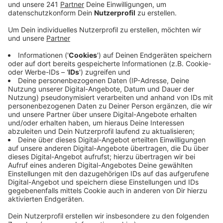
Kriminalität in der Innenstadt vor. Dazu wurde eine
sogenannte "strategische Fahndung" angeordnet.
Veröffentlicht:
Freitag, 09.05.2025 16:34
Anzeige
Das bedeutet, dass Personen von der Polizei ohne
konkreten Grund kontrolliert und auch Taschen
durchsucht werden können. Natürlich ist die Kirmes
dabei im Fokus der Polizei, aber die strategische
Fahndung läuft schon seit Ende April. Wie die Polizei
heute mitgeteilt hat, hat sie damit auf das gute
Wetter reagiert, das auch mehr Menschen in die Parks
der Stadt gezogen hat. Und auch nach der Kirmes geht
es weiter - die strategische Fahndung ist bis zum 25.
Mai geplant.