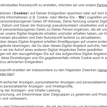
Supermarktparkplatz sind häufig Privatgelä
Anzeige
Ein Supermarktparkplatz ist in den meisten Fällen Pr
entscheiden, wer dort steht. Die Supermärkte wollen,
irgendwelche Pendler oder Anwohner dort parken. De
maximal eine oder zwei Stunden zum Einkaufen gepar
Kassenpersonal keine Zeit hat draußen noch zu schau
Märkte die Parkplätze von anderen Firmen kontrollie
die Regel ist dann: Parkscheibe ins Auto legen, anso
der Scheibe oder hinterher per Post.
Anzeige
Auf Schilder achten
Anzeige