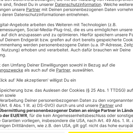
Wir haben mit Arndt Kempgens gesprochen. Er ist Fa
dass ein großes Schild auf Parkplätzen stehen muss,
kann. Heißt also: Beim Parken Augen offenhalten un
umschauen, ob irgendwo ein Schild steht und was da
es teuer werden. Prinzipiell darf jeder Betreiber selbs
Parkverstoß berechnet. Allgemein gilt aber, maxima
berechnet würde. Laut Bußgeldkatalog wären das je 
Anzeige
Nicht jedes Knöllchen muss bezahlt werden
Anzeige
In zwei Fällen muss das Knöllchen nicht bezahlt werd
nicht lesbar war. Die zweite Möglichkeit ist, wenn d