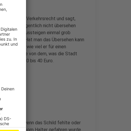
chanwalt für Verkehrsrecht und sagt,
 dass man eigentlich nicht übersehen
d nach dem Aussteigen einmal grob
 draufsteht. Hat man das Übersehen kann
t festlegen, wie viel er für einen
l das Doppelte von dem, was die Stadt
nach Dauer 20 bis 40 Euro.
en. Einmal, wenn das Schild fehlte oder
as Auto nicht vom Halter gefahren wurde.