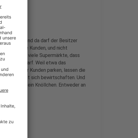
nde
ivatgelände und da darf der Besitzer
 dass nur die Kunden, und nicht
shalb sagen viele Supermärkte, dass
kt werden darf. Weil etwa das
en, ob da nur Kunden parken, lassen die
ren. Das nennt sich bewirtschaften. Und
nsten gibt es ein Knöllchen. Entweder an