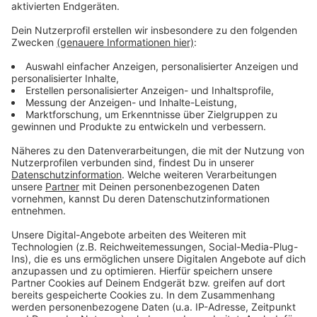
"Antizyklisch fahren, also die Stoßzeiten meiden, bleibt
der beste Tipp. Wer unbedingt schon am Freitag
starten muss, sollte spätestens am frühen Vormittag
losfahren oder erst am Abend aufbrechen", sagte der
Leiter des Fachbereichs Verkehr und Umwelt
beim ADAC Nordrhein, Roman Suthold.
Anzeige
Die Autobahn-Gesellschaft versucht, Staus vor
Baustellen möglichst zu vermeiden. "Um die Reisen der
Verkehrsteilnehmenden nicht zusätzlich zu
erschweren, verzichten wir an den Ferienwochenenden
weitgehend auf die Einrichtung von Tagesbaustellen",
sagte die für Westfalen zuständige
Niederlassungsdirektorin Elfriede Sauerwein-Braksiek.
Anzeige