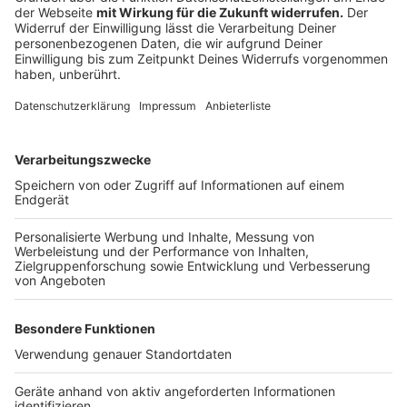
einplanen. Vom 11. Oktober (21.00 Uhr) bis zum 18.
Oktober werden ICEs zwischen Hamm und Hannover
ohne Zwischenhalt über andere Strecken umgeleitet.
Die Fahrt werde dadurch etwa 60 bis 75 Minuten
länger dauern als gewöhnlich, teilte die Bahn mit.
Bielefeld, Gütersloh, Herford und Minden werden in
dieser Bauphase gar nicht von Fernzügen angefahren.
Auf zahlreichen Nahverkehrslinien fahren nur
Ersatzbusse.
Anzeige
Am Niederrhein erneuert die Bahn drei
Eisenbahnbrücken in Krefeld und arbeitet an einem
neuen Stellwerk in Viersen. Fernzüge werden um
Krefeld und Viersen herum geleitet, im Nahverkehr
fahren Ersatzbusse. Reisende sollten sich am besten
online über die Auswirkungen informieren, riet die Bahn.