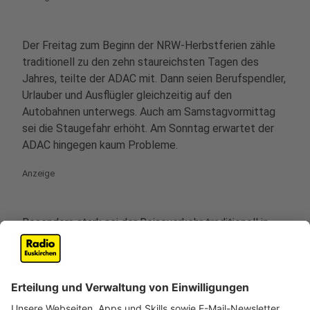
Der Freitag zum Beginn der NRW-Herbstferien zähle
traditionell zu den zehn staureichsten Tagen des
Jahres, teilte der ADAC mit. Dann seien Berufspendler,
Urlauber und Ausflügler gleichzeitig auf den
Autobahnen unterwegs. Auch am Samstagvormittag
sei die Staugefahr erhöht. Am Sonntag erwartet der
ADAC hingegen kaum Probleme.
Anzeige
Besonders stark sei der Reiseverkehr traditionell in
Richtung der Wandergebiete in den Mittelgebirgen und
Alpen sowie zur Nord- und Ostsee. In NRW bleiben der
Großraum Köln (A1, A3) sowie der Bereich
Duisburg/Oberhausen rund um das Autobahnkreuz
Kaiserberg (A3, A40, A59) Stau-Hotspots.