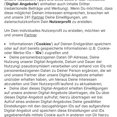
Anzeige
Zwischen Duisburg und Oberhausen ist wegen eines
maroden Entwässerungssystems außerdem von
Mittwoch (9.10., 21.00 Uhr) bis zum darauffolgenden
Dienstag (15.10., 5.00 Uhr) die Autobahn in Richtung
Norden voll gesperrt. Verkehrsteilnehmer sollen den
Bereich möglichst weiträumig umfahren.
Anzeige
Möglichst nicht dann losfahren, wenn alle in
den Urlaub wollen
Anzeige