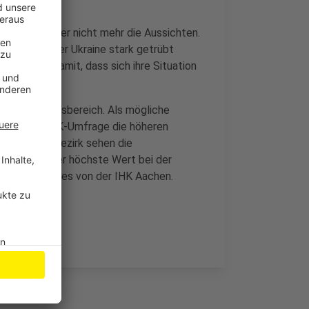
 bewertet, aber nicht mehr die Aussichten.
sslands in der Ukraine stark getrübt
ssektoren damit, dass sich ihre Situation
ienstleistungsbereich. Als mögliche
wird in der IHK-Umfrage die höheren
 im Kammerbezirk sehen die
ur. Das sei der höchste Wert bei der
Daten, heißt es von der IHK Aachen.