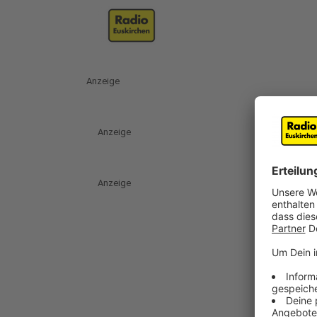
Anzeige
Anzeige
Anzeige