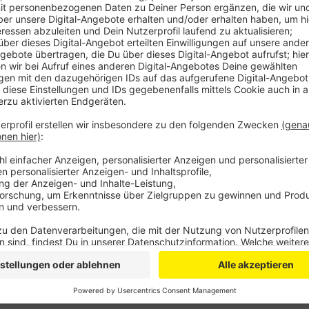
Die aktuelle Lage wird in der Region noch als positiv
Die Erwartungen der Betriebe sind durch den Krieg Ru
worden. Die Unternehmen rechnen in allen Wirtschaft
noch deutlich verschlechtern wird.
Am zuversichtlichsten sind die Aussichten noch im D
Hürden für die weitere wirtschaftliche Entwicklung 
Energie- und Rohstoffpreise angegeben. 83 Prozent
Preissteigerungen als größte Gefahr für die Konjunkt
Bewertung von Wirtschaftsrisiken seit Erhebung der 
Anzeige