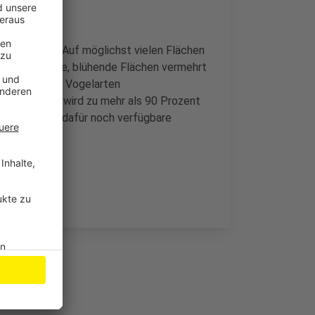
g zu bieten. Auf möglichst vielen Flächen
en artenreiche, blühende Flächen vermehrt
Insekten- und Vogelarten
hre lang und wird zu mehr als 90 Prozent
ionen suchen dafür noch verfügbare