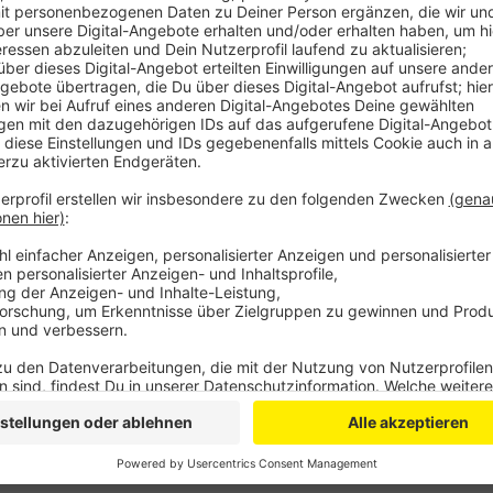
Anzeige
Es geht darum, den Insekten und Vögeln mehr Nahrun
soll regionales Saatgut ausgebracht werden. So soll
werden. Dadurch soll einem weiteren Rückgang der 
entgegengewirkt werden. Das Projekt läuft sechs Ja
von Bund und Land gefördert. Die Biologischen Stat
Flächen, also zum Beispiel Weges-oder Feldränder.
Anzeige