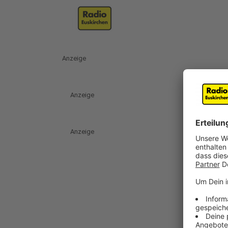
Anzeige
Anzeige
Anzeige