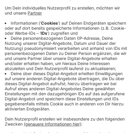
blockieren die Straßen.
Auch Unfälle hat es gegeben.
Besonders betroffen waren unter anderem: der
Bereich Kall-Sötenich/Rinnen, die Strecke von Bad
Münstereifel-Mahlberg nach Schuld und die B51
vom Ende der A1 bei Blankenheim in Richtung Trier.
In den Höhenlagen des Kreises sei stellenweise
nichts mehr gegangen, hieß es von der Polizei.
Veröffentlicht:
Donnerstag, 27.02.2020 13:58
Anzeige