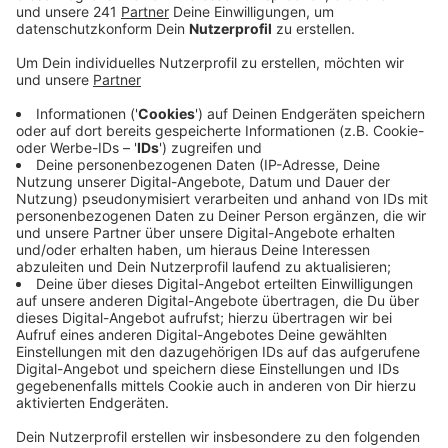
anderem die Stadt, das Gymnasium in Mechernich,
die Hilfsgruppe Eifel und Radio Euskirchen zu einer
Typisierungsaktion aufgerufen. Über 1.500
Menschen waren dem Aufruf gefolgt und hatten
eine Speichelprobe abgegeben. Ob die passenden
Stammzellen bei dieser oder einer anderen
Typisierung gefunden wurden, ist noch nicht
bekannt. Es sei ein Glücksfall, dass ein genetischer
Zwilling für Max gefunden wurde, heißt es von der
Hilfsgruppe Eifel. Sie organisiert seit 1992
Typisierungen, dadurch haben sich seitdem rund
24.000 Menschen aus dem Kreis Euskirchen in die
Internationale Spender-Datei eintragen lassen.
Aus diesem Pool sind bislang 338 Menschen zu
Lebensrettern geworden - sie konnten
Leukämiekranken mit einer Stammzellenspende
helfen. Die Transplantation für Max soll an der
Bonner Uni-Klinik durchgeführt werden