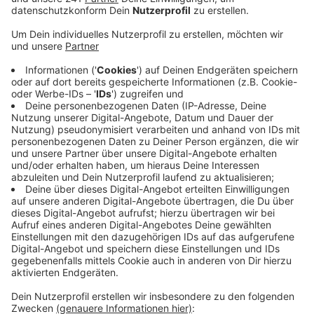
Veröffentlicht:
Donnerstag, 18.08.2022 16:54
Anzeige
Unter anderem wird in Blankenheim die Umgestaltung
der Ahrstraße mit rund 1,7 Millionen Euro gefördert.
Euskirchen wird für Baumaßnahmen in der Innenstadt
mit 75.000 Euro unterstützt und Kall bekommt
130.000 Euro für den Ortskern. Auch Schleiden,
Zülpich, Nettersheim und Mechernich erhalten Geld.
Mit der Städtebauförderung solle Mut und Kreativität
gefördert werden, so Heimatministerin Ina
Scharrenbach. Außerdem sollen die Kommunen auf die
Auswirkungen des Klimawandels vorbereitet werden.
Wenn Gebiete saniert werden, sollen
Frischluftschneisen, Parks und Flüsse dazugehören.