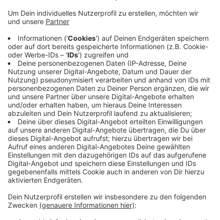
Kölner Straße zwischen dem Kreisverkehr am
Amtsgericht und der Straße Gansweide gesperrt.
Dadurch können auch Busse die Haltestelle Paul-
Gerhardt-Schule nicht anfahren. Auf der Kölner
Straße wird eine große Feiermeile eingerichtet.
Die ökumenische Feier beginnt Samstag um 21.30
Uhr mit einem „Abend der Lichter“. Am Sonntag
und Montag gibt es auch ein Bühnenprogramm,
unter anderem mit einem Auftritt von Cat Ballou.
Veröffentlicht:
Freitag, 07.06.2019 16:41
Anzeige