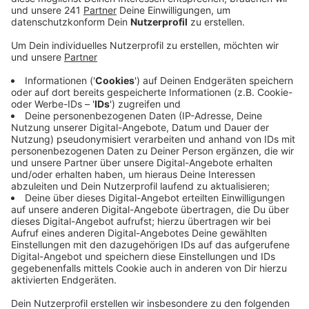
Veröffentlicht:
Freitag, 15.03.2024 16:00
Anzeige
Den Unterhalt für die Bücherei kann sich die Stadt
somit nicht mehr leisten. Ein Sprecher der Stadt
bestätigte auf Radio Euskirchen-Nachfrage, dass es
zwar im Ausschuss keinen einstimmigen, aber doch
mehrheitlichen Beschluss gab, die Bücherei Anfang
2026 zu schließen.
Sollte der Rat der Stadt also in der nächsten Woche
dem beschlossenen Haushaltsplan zustimmen, so
wäre, dass das Ende für die städtische Bücherei. Was
dann aus den Räumlichkeiten werden soll, wo die
Bücher hinkommen und ob die „On-Leihe“, also das
Online-Ausleihen von Büchern, noch weiter möglich