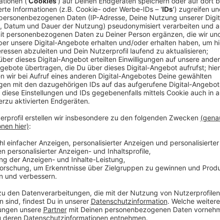
Anzeige
Zuerst war die Bibliothek auch bei dem Brandanschl
Gymnasium schwer beschädigt worden. Dann waren v
Ausweichquartier bei der Flutkatastrophe zerstört w
Räume im Johannes-Sturmius-Gymnasium abgeschlosse
auf dem Dach des Gymnasiums, sie ist auch barrierefr
Anzeige
Das bietet die neue Stadtbibliothek
Anzeige
Besucherinnen und Besucher können ab sofort mit Aus
Bücher lesen. Die Bibliothek ist technisch auf dem n
Selbstverbuchungsterminal erlaubt es, Medien eigen