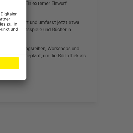
hlt werden. Ein externer Einwurf
.
iche erweitert und umfasst jetzt etwa
 Gesellschaftsspiele und Bücher in
ue Veranstaltungsreihen, Workshops und
der-Kinos geplant, um die Bibliothek als