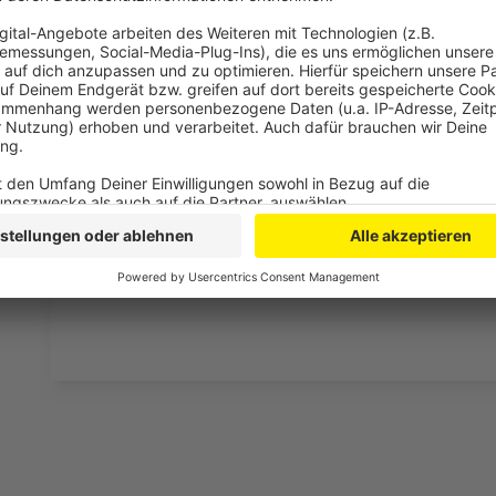
und Gebühren können künftig auch per EC-Karte beza
ermöglicht die Rückgabe von Medien rund um die Uhr
Das Angebot wurde vor allem für Kinder und Jugendl
11.500 Medien, darunter neue Genres, Tonie-Figuren,
ukrainischer Sprache.
Wie die Bürgerstiftung Schleiden mitteilt, seien ne
möglicherweise die Wiederaufnahme des beliebten Kin
Treffpunkt für alle Generationen zu stärken.
Anzeige