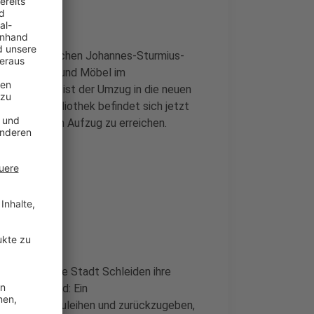
ag im Städtischen Johannes-Sturmius-
iele Bücher und Möbel im
orden. Jetzt ist der Umzug in die neuen
n. Die Bibliothek befindet sich jetzt
ei über einen Aufzug zu erreichen.
blick auf die Stadt Schleiden ihre
euesten Stand: Ein
ständig auszuleihen und zurückzugeben,