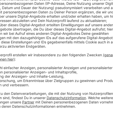
Die FDP in Zülpich möchte in der Stadt eine Bettens
entsprechenden Antrag hat der Stadtrat beraten. Zw
FDP und zwar sowohl bei Hotels und Pensionen als a
Angeboten.
Mit dem Geld könnte Zülpich die touristische Infras
öffentliche Einrichtungen finanzieren. Der Stadtrat w
entschieden, dass die Stadtverwaltung eine Bettenst
Fragen dazu beantworten soll. Beschlossene Sache i
Anzeige
Wo es die Bettensteuer schon gibt
Anzeige
So eine Bettensteuer hat dieses Jahr die Gemeinde Ka