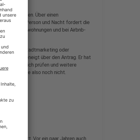
teuer einführen. Über einen
ei Euro pro Person und Nacht fordert die
uch in Ferienwohnungen und bei Airbnb-
truktur, das Stadtmarketing oder
ar nicht abgeneigt über den Antrag. Er hat
euer in Zülpich prüfen und weitere
st die Abgabe also noch nicht.
ll eingeführt. Vor ein paar Jahren auch