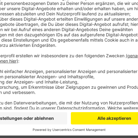
Wer mitmachen möchte, muss nur etwas getan haben 
haben, bei der es darum geht, der Allgemeinheit etwa
sein und darf im vergangenen Jahr noch nicht geförd
Sowohl Einzelpersonen als auch Schulklassen, Verei
Der Preis wird in Kooperation mit der Westenergie A
dotiert. Die Bewerbungsfrist für den Klimaschutzpr
2024.Das Bewerbungsformular gibt es >>
hier
<<
.
Anzeige