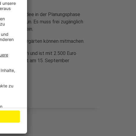
oder eine Idee in der Planungsphase
s Gutes zu tun. Es muss frei zugänglich
ert worden sein.
ne oder Kindergärten können mitmachen.
G ausgegeben und ist mit 2.500 Euro
eis 2024 endet am 15. September