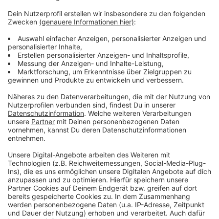
Euskirchen eigentlich beste Voraussetzungen.
Der Insolvenzverwalter hofft auf einen Abschluss bis
zum Sommer.
Zum dritten Mal innerhalb weniger Jahre hat Galeria am
Dienstag einen Insolvenz-Antrag angemeldet.
Vorausgegangen war die Schieflage des
Mutterkonzerns Signa. Mehrere Unternehmen des
Investors René Benko hatten bereits Insolvenz
angemeldet.
Anzeige
Anzeige