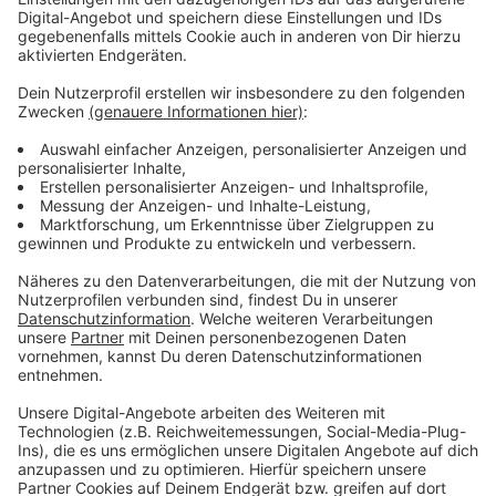
Anzeige
Schon einige Maßnahmen gegen Hitze
umgesetzt
Anzeige
Es wurden in den letzten Jahren auch schon andere
Maßnahmen gegen Hitze umgesetzt: So
gibt es seit
der Neugestaltung der Fußgängerzone einen
Trinkwasserbrunnen in der Kernstadt, es wurden
zusammen mit der Bevölkerung einige neue Bäume
gepflanzt und Schottergärten seien nicht mehr
erwünscht. Und wer im Hochsommer kühle Orte in
Euskirchen sucht, der kann sich auch online
informieren, sagt Reichelt. Hier hat die Stadt seit
mehreren Jahren die
Kühle-Orte-Karte
.
Von daher