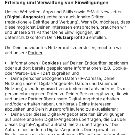
und versteht die Bewertung nicht so ganz.
Veröffentlicht:
Freitag, 19.06.2026 06:26
Anzeige
Bürgermeister Sacha Reichelt kann die Bewertung
nicht so wirklich nachvollziehen.
Die Umwelthilfe
kritisiert unter anderem, dass es in Euskirchen zu wenig
Schatten und zu viele versiegelte Flächen gibt -
genau
das sei man aber in der Vergangenheit bereits
angegangen, zum Beispiel beim Klostergarten.
Reichelts Vermutung ist unter anderem, dass die
Umwelthilfe nicht mit aktuellen Daten arbeitet, zum
Beispiel also auf veraltete Google Earth Bilder
zurückgreift.