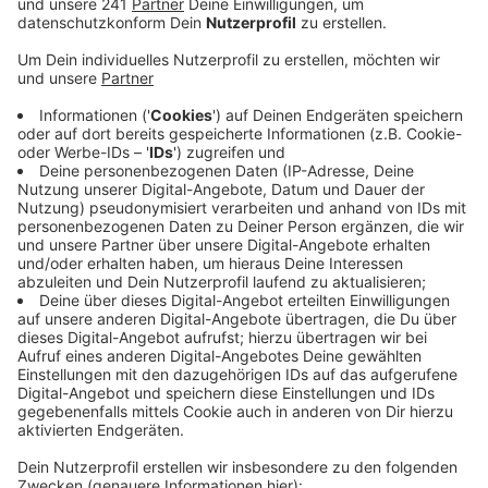
Veröffentlicht:
Freitag, 29.05.2026 11:21
Anzeige
Dass die Arbeitslosenquote bei uns im Kreis auf jetzt
5,7 Prozent gesunken ist, liegt vor allem daran, dass
die Firmen wieder kräftiger einstellen. Allein im Mai
wurden der Arbeitsagentur über 320 neue, freie
Stellen aus dem Kreis Euskirchen gemeldet - das ist
ein Plus von fast 40 Prozent im Vergleich zum April.
Insgesamt gibt es bei uns aktuell über 1.500 offene
Jobs. Gute Nachrichten gibt es auch für alle jungen
Menschen, die noch auf der Suche nach einem Start
ins Berufsleben sind: Für diesen Sommer gibt es laut
der Arbeitsagentur im Kreis Euskirchen noch knapp
380 freie und unbesetzte Ausbildungsplätze.