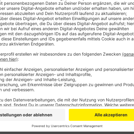
Sponsoren vor Ort.
"Sport im Park" hatte in Euskirchen seinen An
Jahr auch im Bad Münstereifel stattgefunden.
Veröffentlicht:
Freitag, 24.01.2020 15:56
Anzeige