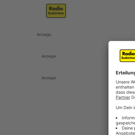
Anzeige
Anzeige
Anzeige