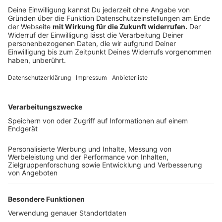
ausschlaggebende Rolle, sagt Michael Scharf. Er ist
Direktor für Leistungssport beim
Landessportbund
NRW
. "Andere Nationen haben in den letzten 20 Jahren
erheblich aufgerüstet im Leistungssport. Sowohl was
die Finanzen angeht, als auch was über die Finanzen
hinausgeht - zum Beispiel der Einkauf von
kompetenten Trainern und auch das Erschaffen von
Strukturen", so der Experte. Deshalb könnten auch
kleine Nationen Erfolge im Leistungssport
verzeichnen. Scharf kritisiert er auch das Gehalt für
Trainer und Trainerinnen in Deutschland: "Sie steigen
vielleicht noch mit einem Einstiegsgehalt ein, was in
Relation steht, aber ein paar Jahre später stehen die
schon weit hinter Vergleichsgruppen wie Lehrerinnen
und Lehrer. Wir haben etliche Trainer in den letzten
Jahren verloren, die in den Lehrberuf eingestiegen
sind." Der Landessportbund NRW konnte vor kurzem
eine Gegenmaßnahme erzielen und mit der
Landesregierung eine Zielvereinbarung schließen,