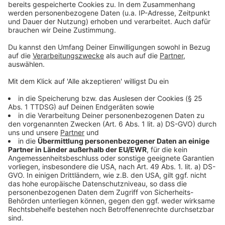
Orientierung zu schaffen, so der Experte von der
Sporthochschule Köln.
Anzeige
Es fehlt an Geld
Anzeige
©
Landessportbund NRW
Michael Scharf, Direktor für Leistungssport beim
Landessportbund NRW
Anzeige
Und wie immer spielt auch die Finanzierung eine