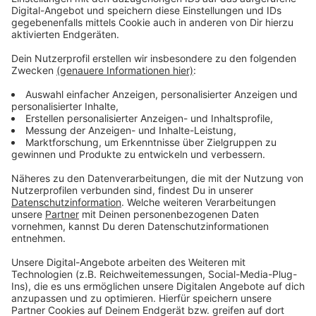
Grundlegende Probleme sieht auch
Jens Kleinert,
Professor für Sport- und Gesundheitspsychologie
an
der Deutschen Sporthochschule Köln. Kinder und
Jugendliche würden nicht wirklich motiviert werden,
Leistung zu erbringen. "Leistung wird von einigen
Menschen ein bisschen negativ behaftet. Im Sinne von
Druck machen und jemanden zwingen etwas zu tun",
kritisiert Kleinert. Wichtig sei zwar, dass junge
Menschen die sportlichen Ziele auch selbst erreichen
wollen, Motivation von Eltern, Trainern und Trainerinnen
könne aber helfen. Dabei sollte man aber vermeiden,
die Kinder miteinander zu vergleichen, sagt der
Psychologe: "Da brauchen Trainer und Trainerinnen
vielleicht noch eine bessere Ausbildung, um eine
Betreuung zu entwickeln, die ein bisschen mehr am
Einzelnen orientiert ist und die Einzelentwicklung im
Vordergrund sieht." Ideal seien auch sportliche
Vorbilder, um den Leistungsgedanken zu stärken und