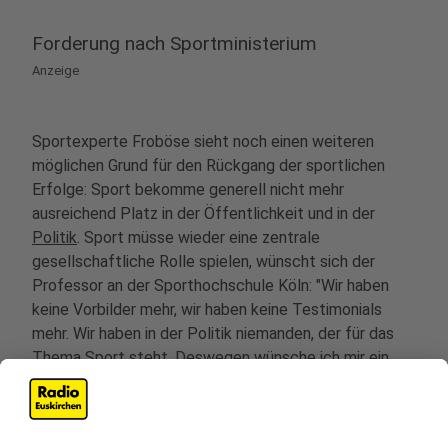
Forderung nach Sportministerium
Anzeige
Sportexperte Froböse sieht noch einen weiteren
möglichen Grund für den Rückgang der sportlichen
Erfolge: Sport bekomme generell nicht mehr
ausreichend Platz in der Öffentlichkeit und in der
Politik
. Sport müsse wieder eine zentrale
gesellschaftliche Rolle spielen, wünscht sich der
Professor an der Sporthochschule Köln: "Wir haben
keine Vorbilder mehr, wir haben keine Testimonials
mehr. Wir haben in der Politik niemanden, der für das
Thema Sport steht. Deswegen wünsche ich mir ein
Sportministerium beispielsweise, damit die Bedeutung
des Sports klar und deutlich in der Gesellschaft
verankert wird." Weil der Sport gesellschaftlich also