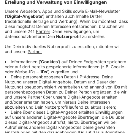
nur eine Nebenrolle spiele, gebe es aktuell kein
Konzept dafür, wo die Interessen bei jungen Menschen
liegen und welche Sportart gefördert werden sollte,
kritisiert Froböse.
Anzeige
Gesellschaft habe Leistungsgedanke verloren
Anzeige
©
Deutsche Sporthochschule Köln
Jens Kleinert, Professor für Sport- und
Gesundheitspsychologie am Psychologischen Institut
der Deutschen Sporthochschule Köln
Anzeige