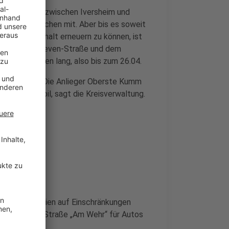
eisstraße 44 zwischen Iversheim und
 Kreis Euskirchen mit. Aber bis es soweit
. Um den Asphalt erneuern zu können, ist
 der Peter-Greven-Straße und dem
n Osterferien lang, also bis zum 26.04.
ldert sein. Die Anlieger Oberste Kumm
hendorf mobil, sagt die Kreisverwaltung.
 den Osterferien auf Einschränkungen
ist im Ort die Straße „Am Wehr“ für Autos