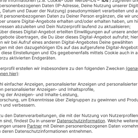
Die seit September laufenden Bauarbeiten an der Kr
Wachendorf stehen kurz vor dem Abschluss, teilt der
ist, müssen die letzten Arbeiten abgeschlossen sein
deswegen während der Osterferien die Kreuzung an
Bahnübergang gesperrt. Die Sperrung dauert die ganze
Nach Eschweiler werden Ausweichstrecken ausgeschi
bleiben über die Friedrich-Ebert-Straße und über Wac
Anzeige
Sperrung auch in Zülpich-Lövenich
Anzeige
Autofahrer rund um Zülpich-Lövenich müssen sich in
einstellen. In der ersten Ferienwoche (14.-18. April) 
dicht.