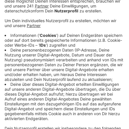
nehmen.
Veröffentlicht:
Montag, 15.11.2021 06:23
Anzeige
Wegen einer Brückensanierung ist die B51 zwischen
Schmidtheim und Dahlem gesperrt. Und zwar bis zum
kommenden Sonntag. Weil Bauteile für die Brücke zu
spät fertig geworden seien, hat der Landesbetrieb
Straßen NRW die Vollsperrung zweimal absagen
müssen.
Die Umleitung in Richtung Trier ist lang. Sie führt ab
Blankenheimerdorf über Kall-Sistig und Hellenthal-
Reifferscheid bis nach Dahlem. Ein 25 Kilometer langer
Umweg. In Gegenrichtung geht es von Dahlem über die
Binz bis Schmidtheim.