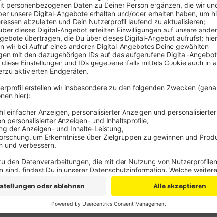
Davon sind auch Teile der Bahnhofstraße, Hindenbur
betroffen. Während der Sperrung gebe es eine ausge
Kall mit. Wenn am 31. Mai der Rewe am Bahnhof wiede
wieder frei sein.
Anzeige