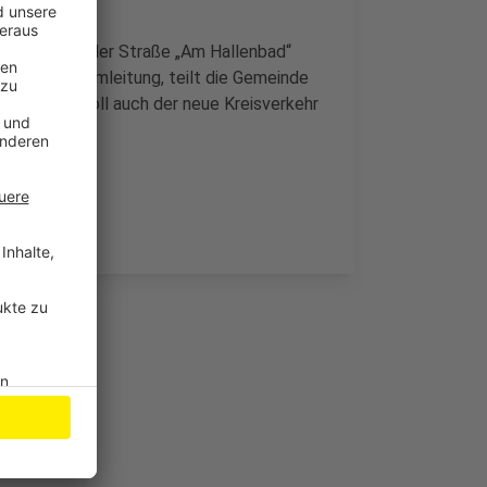
gstraße und der Straße „Am Hallenbad“
schilderte Umleitung, teilt die Gemeinde
r öffnet, soll auch der neue Kreisverkehr