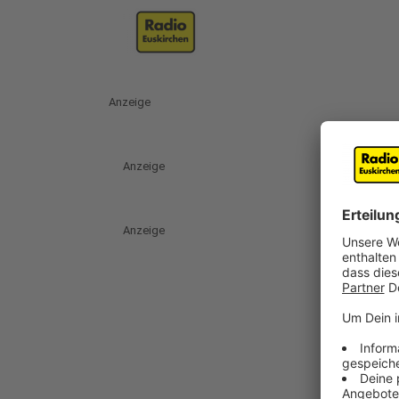
Anzeige
Anzeige
Anzeige