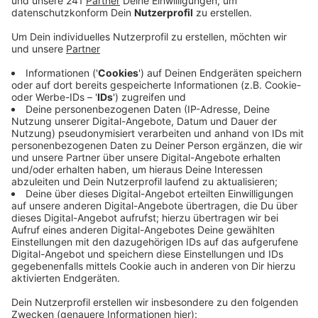
Eifelbahn entstehen.
Hier beobachtet die SPD, dass es zu wenig
bezahlbaren Wohnraum gebe. Das hätten demnach
Gespräche mit den Sozialarbeitern im Kreis
Euskirchen ergeben. Im Kreis Euskirchen gibt es
ein Bündnis für Wohnen. Es soll die Wohnungsnot
lindern. Immer mehr Menschen zieht es aufgrund
der Bahnanbindung in den Kreis Euskirchen. Sie
können sich Großstädte wie Köln und Bonn nicht
mehr leisten.
Der Kreis Euskirchen soll zehn Millionen Euro in
den Bau von Mehrfamilien-Häusern stecken. Der
Kreis soll auf lange Sicht Eigentümer der Häuser
bleiben. Das soll sicherstellen, dass die Mietpreise
auch langfristig bezahlbar bleiben.
Veröffentlicht:
Mittwoch, 12.06.2019 11:39