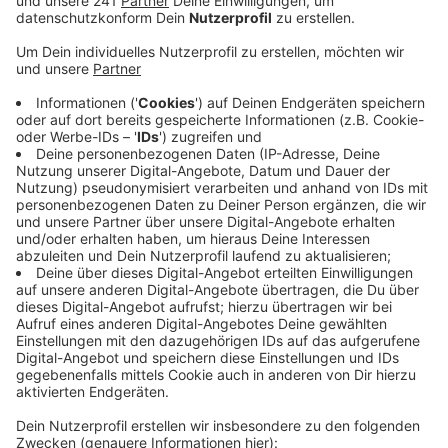
Altverträge durch die Sparkassen hinnehmen
müssen, wenn sie die vereinbarte Bonussstaffel
erreicht haben.
Beim Prämiensparen zahlen Kunden monatlich
einen bestimmten Betrag auf ihr Sparkonto ein.
Der ist in den ersten Jahren eher niedrig, später
aber immer besser verzinst. Als bislang größtes
Unternehmen hatte in der vergangenen Woche die
Münchener Sparkasse auf einen Schlag etwa
28.000 Prämiensparverträge gekündigt.
Wie viele Verträge bei der Kreissparkasse
Euskirchen betroffen sein könnten, ist noch
unklar, sagte eine Sprecherin auf Radio Euskirchen
Anfrage. Sie rechnet damit, dass die Prüfung etwa
eine Woche dauern wird.
Veröffentlicht:
Mittwoch, 02.10.2019 06:43