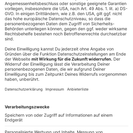
machte die Polizistin Özlem Yagmur eigentlich nur
ihren Job auf der Parade, zeigte sich dabei aber
bestens gelaunt. Ein Passant filmte diesen Moment,
als sie zu einem Lied tanzend neben der Parade stand.
Daraus entstand ein sogar deutschlandweiter Hype
um die junge Polizistin aus Köln-Mülheim. "Ich habe die
spontane Tanzeinlage von Frau Yagmur im Urlaub
gesehen und habe mich über die überwältigende
positive Resonanz in den Medien sehr gefreut. Frau
Yagmur hat gezeigt, dass sie Spaß bei der Arbeit hat.
Das ist die beste Werbung für diesen Beruf",
kommentierte Falk Schnabel, Kölns-Polizeipräsident
damals das viral gegangene Video der jungen Beamtin.
Autor: Joachim Schultheis
Anzeige