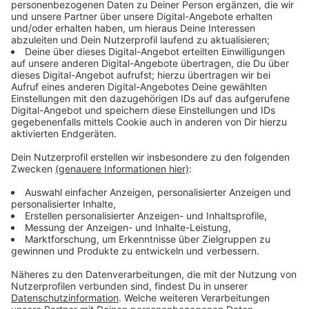
gesungene Fahndungsaufruf zu diesem
Weihnachtsbaum-Raub - zum Oh, Tannenbaum-
Weihnachtsklassiker - wurde auf die Social-Media-
Kanäle der Polizei Duisburg gesetzt und ging viral.
Anzeige
Anzeige
Wir sind - wie viele andere - auf Janine aufmerksam
geworden und haben die Beamtin zu uns ins Studio
eingeladen. Kollegin Lisa Adams hat sie begleitet. Sie
brachte dazu noch einen Arbeitskollegen mit und nahm
kurzerhand einen weiteren Song in unserem Studio auf.
Wie es ihr bei uns gefallen hat und einen Ausschnitt
aus dem Song hört ihr hier.