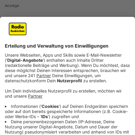
Anzeige
In Duisburg Alt-Homberg sind am 12. und 13.
Dezember bei einem Weihnachtsbaum-Stand ungefähr
50 Tannen gestohlen worden. Der Verkäufer - ein 61-
Jähriger - wurde von diesem Raub überrascht, als er
am nächsten Morgen wieder mit der Arbeit beginnen
wollte. Die rund drei Meter hohen Bäume waren Weg,
ebenso wie die Diebe, die wohl einen Anhänger oder
LKW dabei hatten.
Zu so einem Fall setzt die verantwortliche
Polizeidirektion einen
kleinen Fahndungsaufruf
ab. Weil
dies aber in der Weihnachtszeit geschah und daher ein
etwas besonderes Verbrechen darstellte, hat sich die
Polizei Duisburg etwas Besonderes einfallen lassen:
Janine wurde aufgrund ihrer schönen Stimme
zusätzlich kurzfristig als Sängerin engagiert. Der