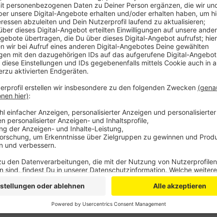
Anzeige
Der Schwertransport war seit Mittwoch unterwegs. 
in Norddeutschland los, dann ging es über die Niederl
Schwertransport nicht bis zur Kläranlage fahren konn
Anhänger geladen werden, sagt Transportorganisato
Der Anhänger selbst war für die Fahrt über die Auto
war in Kirspenich auch noch ein 300-Tonnen-Kran in i
Anzeige