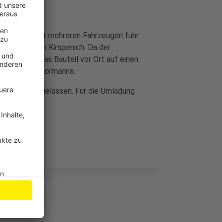
Der Tross mit mehreren Fahrzeugen fuhr
ande bis nach Kirspenich. Da der
te, musste das Bauteil vor Ort auf einen
r Sebastian Gormanns.
bahn nicht zugelassen. Für die Umladung
m Einsatz.