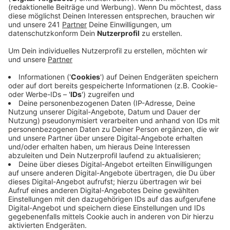
verunglückt.
Veröffentlicht:
Dienstag, 16.04.2024 15:56
Anzeige
Die Frau sei vor einer Kurve von der Fahrbahn
abgekommen, das Auto sei in den Graben geraten,
durch die Luft geschleudert und gegen einen
Strommast geprallt, sagte ein Polizei-Sprecher vor
Ort.
Am Ende sei das Auto auf den vier Rädern stehend
wieder auf der Straße gelandet. Bei dem Unfall sei der
Motorblock herausgerissen worden. Die Polizei geht
von einem sogenannte Alleinunfall aus. Weitere
Fahrzeuge sollen also nicht beteiligt gewesen sein.