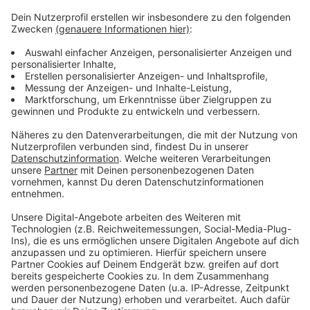
Rettungskräfte haben die Frau aus Nettersheim ins
Krankenhaus gebracht. Die L204 zwischen Marmagen
und Milzenhäuschen war für mehr als zwei Stunden
gesperrt.
Erst am Montagabend ist ein junger Autofahrer bei
Weilerswist-Schwarzmaar gegen einen Baum gekracht.
Alle drei Insassen kamen verletzt ins Krankenhaus.
Morgens war ein Autofahrer bei Zülpich-Weiler in der
Ebene gegen einen Baum geprallt und gestorben.
Anzeige
Anzeige