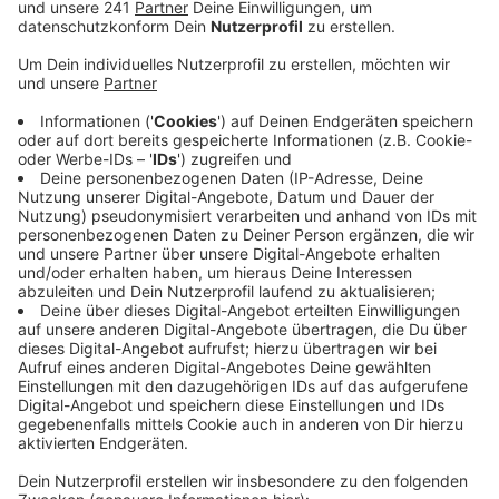
Es sind Hobby-Näher, aber auch andere engagierte
Menschen, die in der Coronazeit helfen wollen. Es
geht bei der Aktion nicht nur darum, die Masken zu
nähen - sie werden auch gewaschen und später
noch von weiteren Ehrenamtlern verteilt.
Das Engagement ist groß und das Ziel auch, denn
die Helfer wollen insgesamt 8.000 Schutzmasken
für alle Einwohner der Gemeinde selber machen.
Von kommenden Montag bis Mittwoch können die
Hellenthaler die Stoffmasken am Rathaus abholen.
Die Gemeinde denkt auch nach eigenen Aussagen
darüber nach, Boten mit den Masken
loszuschicken. Die Idee zur Aktion stammt von der
Frau des Bürgermeisters.
Veröffentlicht:
Freitag, 03.04.2020 07:39