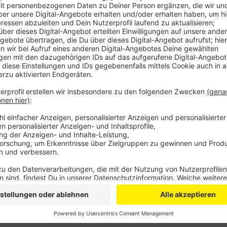
Zu sehen gibt es unter anderem Zeichentrickfilme fü
Oberstufenschüler und die Satire „Tausend Zeilen“ von
es kostenlose Begleitaufgaben, damit die Filme im U
können. Anschließend können sich die Schülerinnen un
zusätzliche Preise gewinnen.
Das Bildungs- und das Kulturministerium fördern die
Medienkompetenz der Kinder und Jugendlichen zu för
Schulklassen ist noch möglich, der Eintritt kostet 4€
Informationen zum Programm sowie die Online-Anmel
www.schulkinowochen.nrw.de
. Außerdem steht das 
Westfalen für persönliche Beratungen unter der Hot
Anzeige