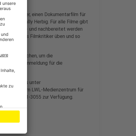
r Grundschüler, einen Dokumentarfilm für
 Michael Bully Herbig. Für alle Filme gibt
nterricht vor- und nachbereitet werden
d Schüler als Filmkritiker üben und so
 SchulKinoWochen, um die
dern. Eine Anmeldung für die
 pro Schüler.
dung gibt es unter
Projektteam im LWL-Medienzentrum für
line 0251-591-3055 zur Verfügung.