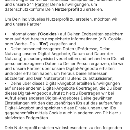
Anzeige
Was bisher bekannt ist
Anzeige
Anwohner alarmierten am frühen Donnerstagmorgen
die Polizei, nachdem sie Schussgeräusche gehört
hatten. Vor Ort entdeckten die Beamten mehrere
Einschusslöcher in der Fassade eines
Mehrfamilienhauses. Zeugen berichteten, dass
unmittelbar nach den Schüssen ein Auto mit hoher
Geschwindigkeit an dem Haus vorbeifuhr.
Die Kriminalpolizei hat die Ermittlungen aufgenommen