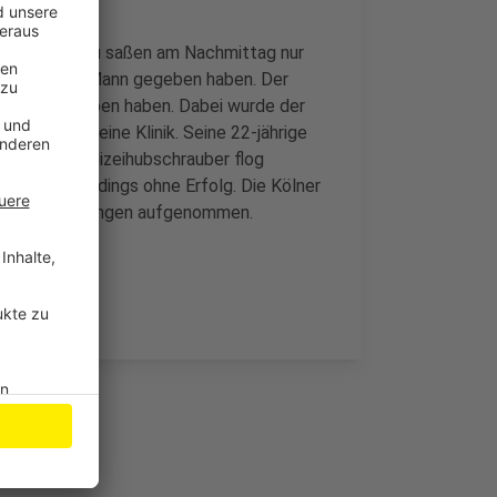
 und eine Frau saßen am Nachmittag nur
 unbekannten Mann gegeben haben. Der
Auto abgegeben haben. Dabei wurde der
, er kam in eine Klinik. Seine 22-jährige
rsitz. Ein Polizeihubschrauber flog
püren. Allerdings ohne Erfolg. Die Kölner
t die Ermittlungen aufgenommen.