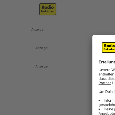
Anzeige
Anzeige
Anzeige