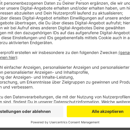
Die genauen Hintergründe sind noch unklar: Ein Mann
gemeinsam im Auto, es soll einen Streit mit einem
Mann soll dann mehrere Schüsse auf das stehende 
39-jährige Mann im Auto schwer an den Beinen verletzt
Begleiterin bleib unverletzt. Sie saß auf dem Beifahre
gestern über Köln, um den mutmaßlichen Täter aufzus
Polizei sucht nach Zeugen, eine Mordkommission ha
Anzeige