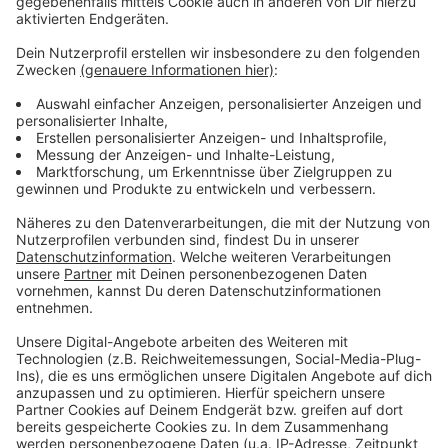
Oberbergischer Kreis, Rheinisch-Bergischer Kreis,
Stadt Remscheid, Kreis Siegen-Wittgenstein, Stadt
Solingen, Kreis Unna und Stadt Wuppertal. Außerdem
setzten - Stand Sonntagnachmittag - außer Bonn auch
Dortmund, Hamm und die Kreise Recklinghausen und
Gütersloh den Vor-Ort-Unterricht wegen zu hoher
Corona-Zahlen weiter aus. Bielefeld kündigte an, ab
Dienstag Distanzunterricht einzuführen.
In den Präsenz-Kommunen dürfen auch nicht alle
Schüler auf einmal in den Unterricht, sondern die
Kinder und Jugendlichen kommen, wie schon vor den
Osterferien, abwechselnd zum Zug. Kleine Klassen
oder Kurse müssen allerdings nicht geteilt werden,
wenn die Abstands- und Hygienevorgaben eingehalten
werden können.
Anzeige