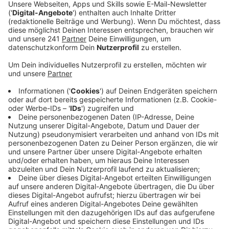
Veröffentlicht:
Montag, 19.04.2021 06:39
Anzeige
Hier hat sich die Wocheninzidenz am Sonntag der
200er-Marke genähert. Die Stadt hatte am Freitag die
Schulschließung beim Land beantragt. Ausnahmen gibt
es nur für Abschlussklassen.
Das Land hat 15 der 53 NRW-Kommunen ausdrücklich
benannt, die beim Distanzunterricht bleiben: Duisburg,
Gelsenkirchen, Hagen, Herne, Krefeld, Märkischer
Kreis, Kreis Mettmann, Mülheim an der Ruhr,