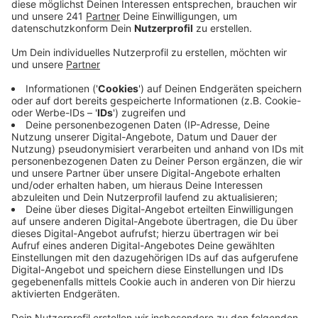
berichtet vom einem ganzen Container voller
Schrott, Bauschutt und Plastiksäcken. Das habe
man noch nicht so erlebt. Unbekannte hätten den
Container an einem Parkplatz an der Landstraße
115 bei Blankenheim in Nähe der Autobahn
abgestellt. Jetzt kümmert sich Straßen.NRW um
die Entsorgung.
Auch in Mechernich haben Ortsvorsteher jetzt
über Probleme mit wilden Müll gesprochen. Der
Bauhofleiter sagte, es gebe jede Woche etwa drei
Einsätze. In diesem Jahr seien schon zehn Tonnen
Müll zusammengekommen. Die Ortsvorsteherin
aus Satzvey sagte jetzt, sie habe in der Heide eine
ganze LKW-Ladung mit Bauschutt gefunden.
Veröffentlicht:
Freitag, 26.06.2020 10:02
Anzeige