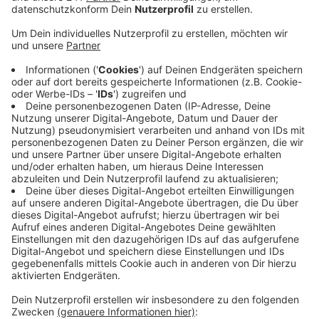
jetzt auch noch ein Rennradfahrer aus Köln mit
einem Rettungswagen ins Krankenhaus
gekommen. Der 71-Jährige ist am Dienstag auf
der Landstraße zwischen Effelsberg und Bad
Münstereifel mit dem Hinterrad weggerutscht.
In Euskirchen-Euenheim hat es auch einen Rad-
unfall gegeben. Dienstagabend wollte eine 59-
jährige Frau aus Mechernich, den Zusammenstoß
mit einem abbiegenden Auto noch verhindern. Sie
bremste so stark, dass sie stürzte und in ein
Krankenhaus kam. Der Autofahrer habe den Unfall
möglicherweise nicht bemerkt, denn er sei einfach
weitergefahren, sagt die Polizei.
Veröffentlicht:
Mittwoch, 22.07.2020 15:37
Anzeige