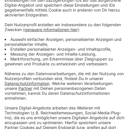
Anzeige
Zielgruppen sind Touristen und Einheimische
Anzeige
©
Norbert Jeub
Alexandra Luysberg befüllt den Automaten in Zerkall
Anzeige
Bei der Wahl der Standorte hat der Naturpark
Nordeifel Unterstützung von der Internationalen
Universität (IU) Düsseldorf erhalten. Sie hat mit
Zählautomaten über Monate hinweg ermittelt, wann
und wo sich in der Eifel besonders viele Touristen