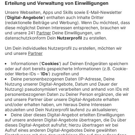
Der Naturpark Nordeifel hat jetzt zusammen mit
Partnern die ersten drei Automaten aufgestellt.
Veröffentlicht:
Donnerstag, 31.07.2025 06:53
Anzeige
Er hat über das Land NRW die Gelder für die
Automaten beschafft, befüllt und betreut werden sie
aber von den Partnern in den Orten. Angeboten
werden Getränke, Produkte zum Sofortverzehr und
auch Artikel zum Grillen oder erwärmen. Die drei
Automaten stehen in Kall-Steinfelderheistert,
betrieben von Landwirt Daniel Niebes, in Monschau-
Höfen, betrieben von Feinkosthändler Kevin
Stollenwerk und in Zerkall bei Nideggen, betrieben von
der Metzgerei Luysberg. Bei der Ortswahl hat man sich
sogar wissenschaftliche Hilfe geholt.