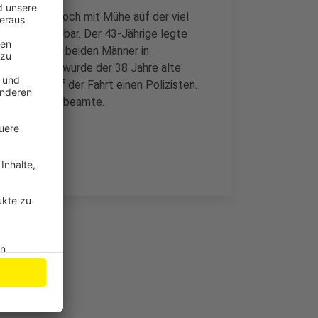
-Jährige nur noch mit Mühe auf der viel
cht ansprechbar. Der 43-Jährige legte
e Polizei die beiden Männer in
verhindern, wurde der 38 Jahre alte
erletzte auf der Fahrt einen Polizisten.
ollstreckungsbeamte.