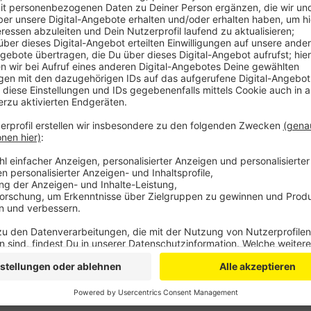
Wie die Polizei jetzt bekanntgab, konnte sich der 38
befahrenen Bundesstraße aufrecht halten und war ni
sich zum Schlafen in den angrenzenden Graben. Als di
Gewahrsam nehmen wollte, um weitere Straftaten zu 
Mann sehr aggressiv. Er bespuckte die Beamten und v
Er bekam eine Anzeige wegen Widerstands gegen V
Anzeige