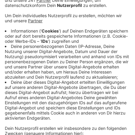
Anzeige
Wie die Stadt mitteilte, waren zwei Örtlichkeiten in der
Kernstadt das Ziel der Kontrolle – sieben Automaten
wurden dort gefunden, außerdem noch zwei illegale
Wettterminals. Sie wurden jeweils beschlagnahmt und
abtransportiert. Die Lokale bleiben bis auf weiteres zu,
sie wurden versiegelt.
Außerdem fiel noch auf, dass vor Ort illegal Alkohol
ausgeschenkt und geraucht wurde, obwohl das gegen
das Nichtrauchergesetz verstößt. Eine Person
leistete bei dem Einsatz Widerstand gegen die Polizei,
deshalb läuft jetzt eine Anzeige gegen sie. Die
Ermittlungen der Kriminalpolizei gegen das illegale
Glücksspiel in Euskirchen gehen weiter.