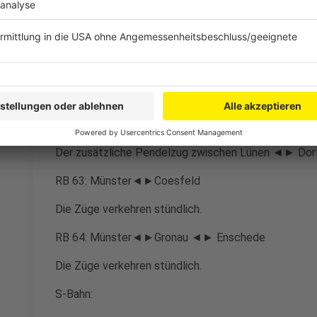
RE 42: Mönchengladbach ◄► Essen ◄► Reckling
Die Züge zwischen Münster◄►Mönchengladbach ve
Die Züge mit Start-/Zielbahnhof Essen Hbf fallen au
RB 51: Dortmund◄►Lünen◄►Coesfeld◄►Gronau
Die Züge verkehren im 2-Stunden-Takt.
Der zusätzliche Pendelzug zwischen Lünen ◄► Dort
RB 63: Münster◄►Coesfeld
Die Züge verkehren stündlich.
RB 64: Münster◄►Gronau ◄► Enschede
Die Züge verkehren stündlich.
S-Bahn: