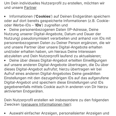
Verkehrsproblemen kommen. Unter anderem
tauschen Kreis Euskirchen und Stadt Schleiden
Wasserrohre und Leitungen aus, anschließend
machen sie die Asphaltdecke wieder schön. Die
Straße hat viele Schäden und geflickte
Schlaglöcher. Die Arbeiten sind in mehrere Phasen
unterteilt. Los geht es demnach am Straßenende
Richtung Urftsee.
Veröffentlicht:
Mittwoch, 26.06.2019 09:12
Anzeige
Anzeige