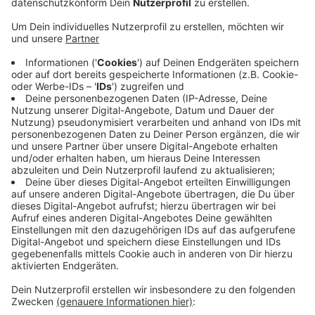
Stück der B258. Straßen.NRW hat die Arbeiten in
mehrere Abschnitte unterteilt. Los geht es am 14.
April mit dem Stück von der Landesgrenze bis zur
Kreuzung L167 vor Ahrdorf. Das ist bis nächste
Woche Montag komplett gesperrt.
Danach geht es weiter von der Kreuzung bis nach
Ahrdorf und von Ahrdorf bis Neuhof. Diese
Arbeiten sollen bis Ende Mai fertig sein. Dann
machen die Arbeiten bis zu den Sommerferien
Pause. Anfang Juli folgt noch der Rest der
Bundesstraße bis Ahrhütte. Die Kosten liegen bei
geschätzt 1,5 Millionen Euro.
Veröffentlicht:
Dienstag, 14.04.2020 08:59
Anzeige