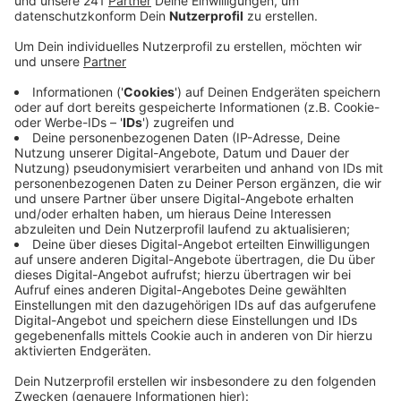
Anzeige
Die Regionalverkehr Köln hat jetzt den letzten der 108
Wasserstoffbusse bekommen und damit ein wichtiges
Etappenziel erreicht. Das Bundesverkehrsministerium
hat rund 31 Millionen Euro dazugegeben. Die Bus-
Flotte der RVK ist damit in wenigen Jahren stark
gewachsen, auf inzwischen rund 160
Wasserstoffbusse. Nach Unternehmensangaben die
größte Flotte in Europa.
Der Vorteil: Die Busse produzieren vor Ort keine
Abgase und lassen sich in wenigen Minuten betanken.
Gerade auf längeren Linien im ländlichen Raum gilt
Wasserstoff deshalb als wichtiger Baustein für einen
stabilen und klimafreundlichen ÖPNV.