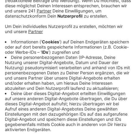
Anzeige
Den Anfang macht am 7. April eine Online-
Infoveranstaltung zu dem Thema Ukrainehilfen. am
Freitag, 8. April, gibt es dann einen Workshop in
Präsenz. Dabei stehen Fragen im Fokus, wie wir
anderen bestmöglich helfen können und was wir tun
können, damit es ihnen und einem selbst gut geht?
Für persönliche Anliegen und Gesprächsbedarf bietet
das Team auch Beratung für freiwillige Helfer an. Die
Angebote sind kostenlos. Aber eine Vorab-Anmeldung
ist gewünscht.
Beitreten kann man der Donnerstags-Veranstaltung
über
diesen Link
. („Meeting-ID“: 9424 9329 945;
Kennwort 749 834).