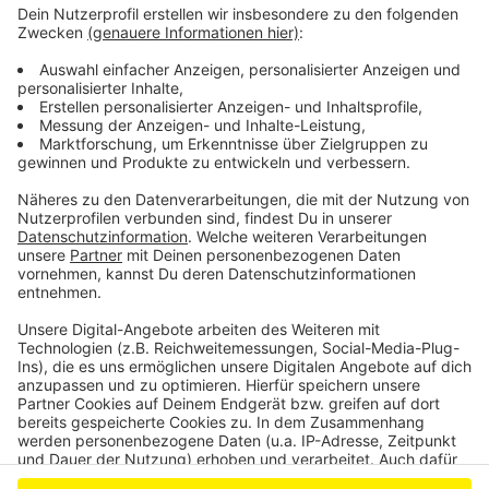
Die Veranstaltung am Freitag findet von 15.30 bis
18.30 Uhr beim DRK-Kreisverband Euskirchen (Jülicher
Ring 32 b, 53879 Euskirchen) statt. Um eine
Anmeldung über Nora Kassan, telefonisch unter 0160
250 55 52 oder per Mail unter
integrationsagentur@drk-eu.de
, wird gebeten.
Anzeige
Anzeige
Anzeige